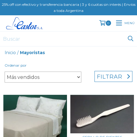
25% off con efectivo y transferencia bancaria | 3 y 6 cuotas sin interés | Envíos
a toda Argentina
MENÚ
0
Inicio
/
Mayoristas
Ordenar por
FILTRAR