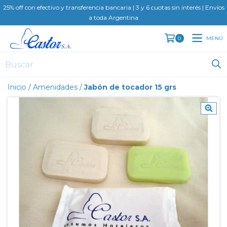
25% off con efectivo y transferencia bancaria | 3 y 6 cuotas sin interés | Envíos
a toda Argentina
MENÚ
0
Inicio
/
Amenidades
/
Jabón de tocador 15 grs