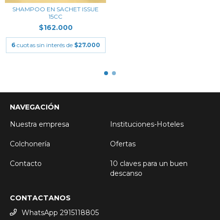
SHAMPOO EN SACHET ISSUE
15CC
$162.000
6
cuotas sin interés de
$27.000
NAVEGACIÓN
Nuestra empresa
Instituciones-Hoteles
Colchonería
Ofertas
Contacto
10 claves para un buen
descanso
CONTACTANOS
WhatsApp 2915118805